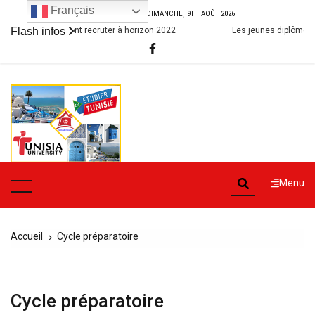
Aller
Français
Aujourd’hui
DIMANCHE, 9TH AOÛT 2026
au
 métiers qui vont recruter à horizon 2022
Flash infos
Les jeunes diplômés parti
contenu
Rien de grand ne se fait
Menu
sans passion
Accueil
Cycle préparatoire
Cycle préparatoire