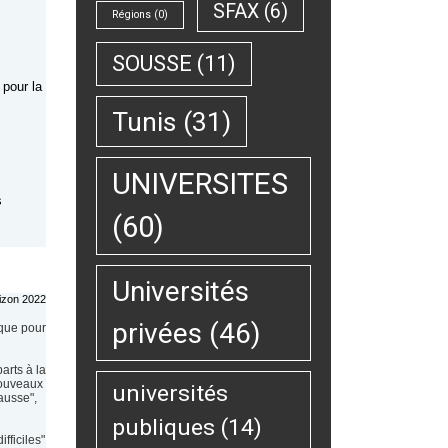
SFAX
(6)
Régions
(0)
SOUSSE
(11)
 pour la
Tunis
(31)
UNIVERSITES
s
(60)
Universités
privées
(46)
 que pour
arts à la
nouveaux
universités
hausse",
publiques
(14)
fficiles"