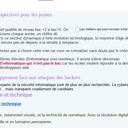
rspectives pour les jeunes
nel qualifié du niveau bac +2 à bac+5. On
ticiens chaque année, un chiffre dû
ns ce secteur dynamique à forte évolution technologique, la moyenne d'âge d
 encore peu de départs à la retraite à remplacer...
hésitez pas à choisir cette voie car vous ne connaitrez sans doute pas le chô
plômes d'écoles d'informatique sont nombreux. Il existe même désormais
d'informatique qui n'ont pas le bac
car les écoles veulent répondre à la d
 développeurs web.
loppement face aux attaques des hackers
 experts de la sécurité informatique sont de plus en plus recherchés. La cybers
t... mais manquent cruellement de candidats.
ue et technique
s, notamment visuels, et la technicité du numérique. Avec la révolution digital
ille et en formation permanente.