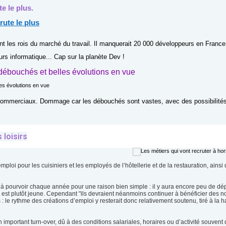
e le plus.
nt les rois du marché du travail. Il manquerait 20 000 développeurs en France
urs informatique... Cap sur la planète Dev !
 débouchés et belles évolutions en vue
 commerciaux. Dommage car les débouchés sont vastes, avec des possibilité
 loisirs
ploi pour les cuisiniers et les employés de l’hôtellerie et de la restauration, ainsi
à pourvoir chaque année pour une raison bien simple : il y aura encore peu de dép
y est plutôt jeune. Cependant "ils devraient néanmoins continuer à bénéficier des 
 : le rythme des créations d’emploi y resterait donc relativement soutenu, tiré à la 
 important turn-over, dû à des conditions salariales, horaires ou d’activité souvent di