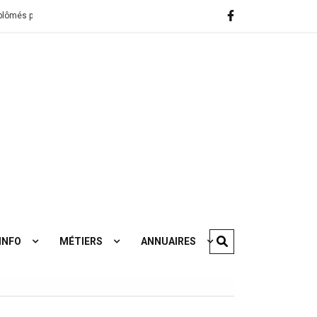
tis à l’étranger s’insèrent mieux que les autres
INFO
MÉTIERS
ANNUAIRES