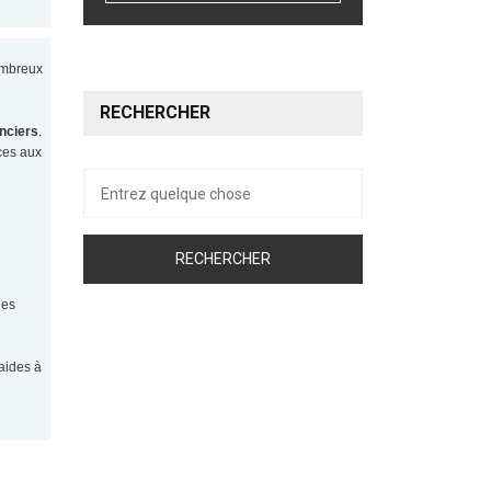
nombreux
RECHERCHER
nciers
.
ices aux
Recherche
pour :
les
aides à