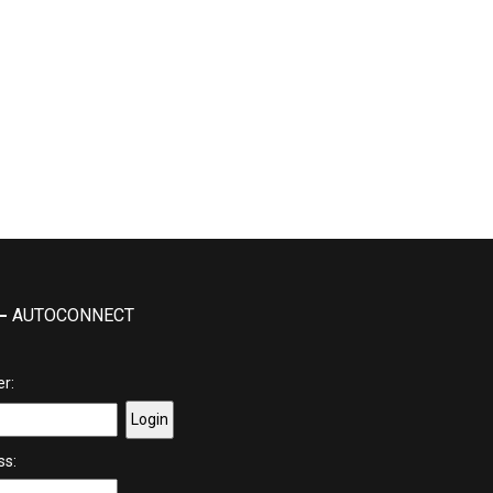
AUTOCONNECT
er:
ss: