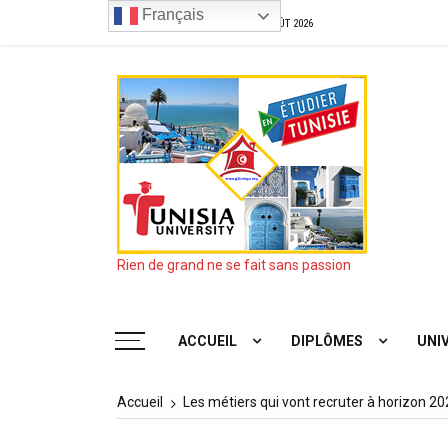
Aller
Français
Aujourd’hui
L
JEUDI, 6TH AOÛT 2026
au
contenu
Rien de grand ne se fait sans passion
ACCUEIL
DIPLÔMES
UNI
Accueil
Les métiers qui vont recruter à horizon 2