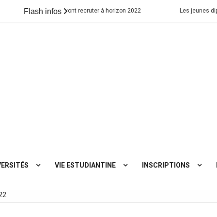
es métiers qui vont recruter à horizon 2022
Flash infos
Les jeunes diplômés par
VERSITÉS
VIE ESTUDIANTINE
INSCRIPTIONS
022