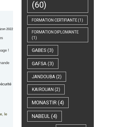
(60)
FORMATION CERTIFIANTE
(1)
FORMATION DIPLOMANTE
(1)
es
GABES
(3)
mage !
emande
GAFSA
(3)
JANDOUBA
(2)
écurité
KAIROUAN
(2)
MONASTIR
(4)
e, le
NABEUL
(4)