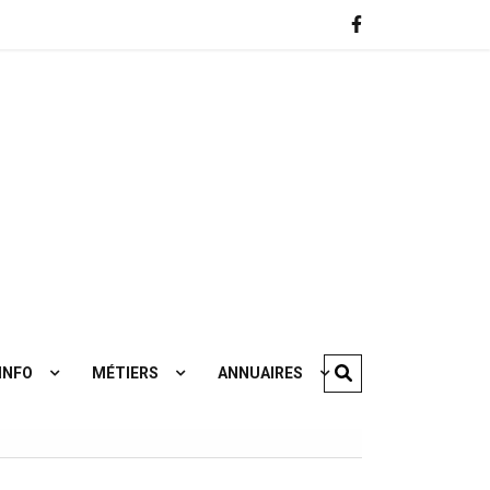
Les métiers qui vont recruter à horizon 2022
INFO
MÉTIERS
ANNUAIRES