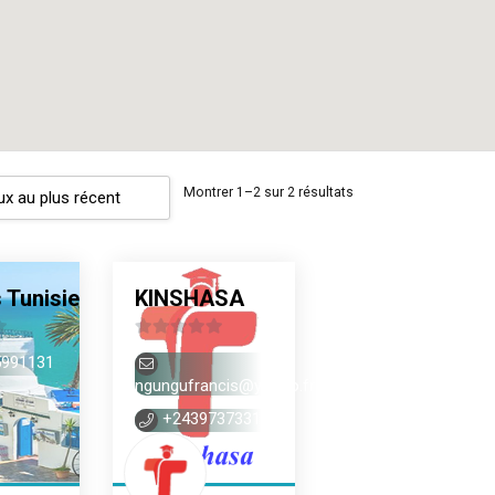
Montrer 1–2 sur 2 résultats
Tunisie
KINSHASA
0
991131
sur
ngungufrancis@yahoo.fr
5
+243973733166