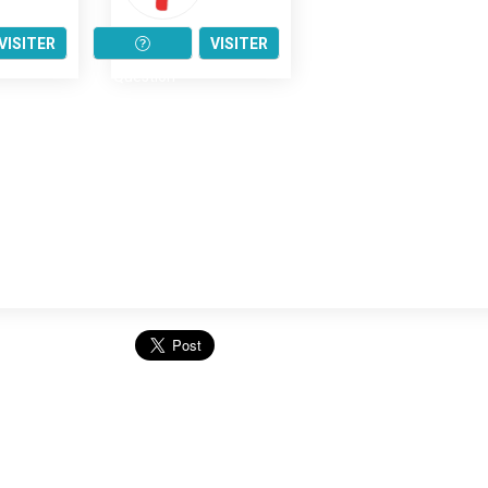
VISITER
VISITER
Question