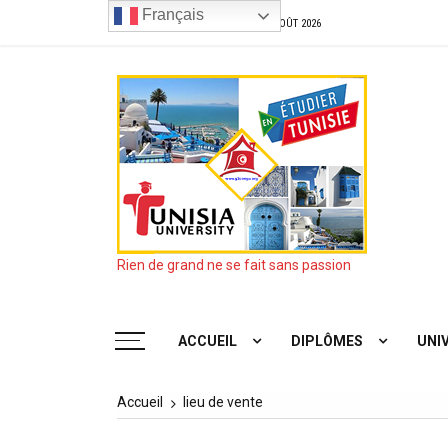
Aller
Français
Aujourd’hui
SAMEDI, 8TH AOÛT 2026
au
contenu
Rien de grand ne se fait sans passion
ACCUEIL
DIPLÔMES
UNI
Accueil
lieu de vente