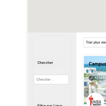
Chercher
Campus 
0
+21695
sur
5
Filtre par Lieux